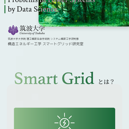
by Data Science.
by Data Science.
INFO
CONTACT
筑波大学大学院 理工情報生命学術院 システム情報工学研究群
構造エネルギー工学 スマートグリッド研究室