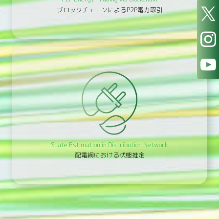
ブロックチェーンによるP2P電力取引
Twitt
X
Insta
YouTu
State Estimation in Distribution Network
配電網における状態推定